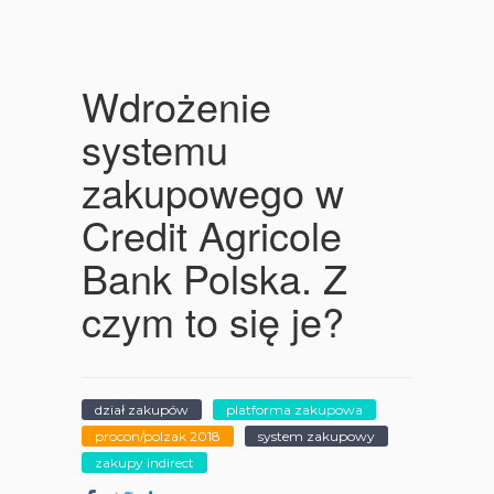
Wdrożenie
systemu
zakupowego w
Credit Agricole
Bank Polska. Z
czym to się je?
dział zakupów
platforma zakupowa
procon/polzak 2018
system zakupowy
zakupy indirect