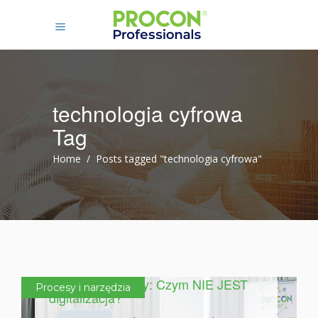
technologia cyfrowa
Tag
Home
/
Posts tagged "technologia cyfrowa"
20 marca 2019
Panel Dyskusyjny: Czym NIE JEST
Procesy i narzędzia
digitalizacja?