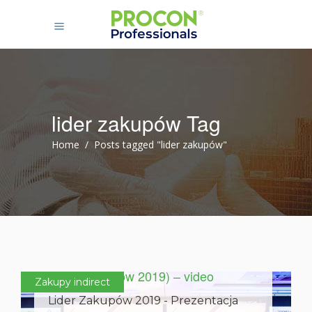
lider zakupów Tag
Home
/
Posts tagged "lider zakupów"
22 października 2019
Gdy monopol ma za duży apetyt…
(Lider Zakupów 2019) – video
Zakupy indirect
Lider Zakupów 2019 - Prezentacja