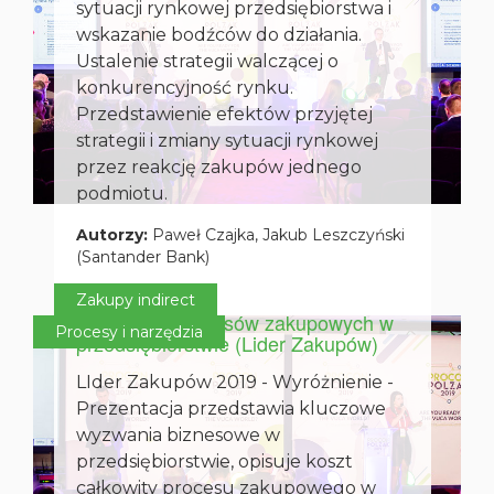
sytuacji rynkowej przedsiębiorstwa i
wskazanie bodźców do działania.
Ustalenie strategii walczącej o
konkurencyjność rynku.
Przedstawienie efektów przyjętej
strategii i zmiany sytuacji rynkowej
przez reakcję zakupów jednego
podmiotu.
Autorzy:
Paweł Czajka, Jakub Leszczyński
(Santander Bank)
22 października 2019
E-katalogi kluczem do sprawnych i
Zakupy indirect
wydajnych procesów zakupowych w
Procesy i narzędzia
przedsiębiorstwie (Lider Zakupów)
LIder Zakupów 2019 - Wyróżnienie -
Prezentacja przedstawia kluczowe
wyzwania biznesowe w
przedsiębiorstwie, opisuje koszt
całkowity procesu zakupowego w