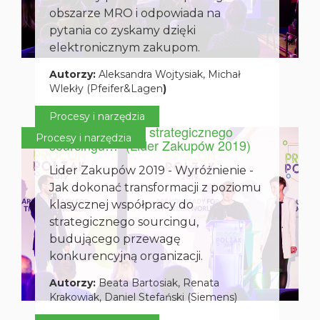
obszarze MRO i odpowiada na
pytania co zyskamy dzięki
elektronicznym zakupom.
Autorzy:
Aleksandra Wojtysiak, Michał
Wlekły (Pfeifer&Lagen
)
22 października 2019
Transformacja Działu Zakupów „Od
Procesy i narzędzia
supermarketu do strategicznego
Procesy i narzędzia
sourcingu…” (Lider Zakupów 2019)
Lider Zakupów 2019 - Wyróżnienie -
Jak dokonać transformacji z poziomu
klasycznej współpracy do
strategicznego sourcingu,
budującego przewagę
konkurencyjną organizacji.
Autorzy:
Beata Bartosiak, Renata
Krakowiak, Daniel Stefański (Siemens)
17 października 2017