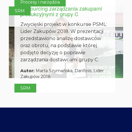
Tail spend management, czyli
Procesy i narzędzia
outsourcing zarządzania zakupami
SRM
produkcyjnymi z grupy C
Zwycięski projekt w konkursie PSML:
Lider Zakupów 2018. W prezentacji
przedstawiono analizę dostawców
oraz obrotu, na podstawie której
podjęto decyzję o poprawie
zarządzania dostawcami grupy C.
Autor:
Marta Szymańska,
Danfoss, Lider
Zakupów 2018
SRM